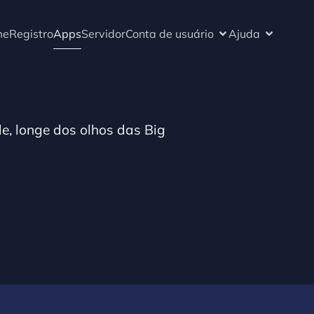
me
Registro
Apps
Servidor
Conta de usuário
Ajuda
, longe dos olhos das Big