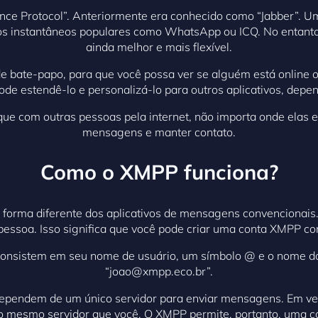
nce Protocol”. Anteriormente era conhecido como “Jabber”. U
os instantâneos populares como WhatsApp ou ICQ. No entant
ainda melhor e mais flexível.
de bate-papo, para que você possa ver se alguém está online 
de estendê-lo e personalizá-lo para outros aplicativos, depe
e com outras pessoas pela internet, não importa onde elas es
mensagens e manter contato.
Como o XMPP funciona?
orma diferente dos aplicativos de mensagens convencionais. I
pessoa. Isso significa que você pode criar uma conta XMPP c
consistem em seu nome de usuário, um símbolo @ e o nome do
“joao@xmpp.eco.br”.
dependem de um único servidor para enviar mensagens. Em v
o mesmo servidor que você. O XMPP permite, portanto, uma com