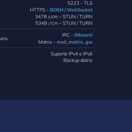
5223 – TLS
HTTPS –
BOSH
/
WebSocket
3478
– STUN / TURN
(UDP)
5349
– STUN / TURN
(TCP)
IRC –
Biboumi
veis
Matrix –
mod_matrix_gw
Suporte IPv4 e IPv6
Backup diário