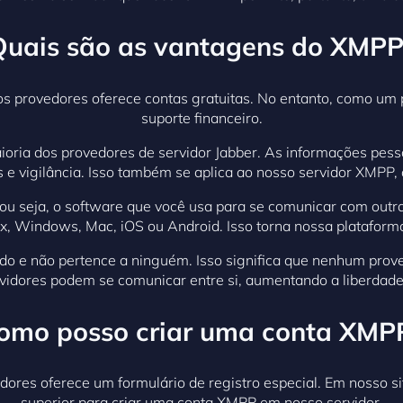
Quais são as vantagens do XMPP
provedores oferece contas gratuitas. No entanto, como um p
suporte financeiro.
oria dos provedores de servidor Jabber. As informações pes
s e vigilância. Isso também se aplica ao nosso servidor XMPP, 
 ou seja, o software que você usa para se comunicar com out
x, Windows, Mac, iOS ou Android. Isso torna nossa platafor
do e não pertence a ninguém. Isso significa que nenhum prov
rvidores podem se comunicar entre si, aumentando a liberdade
omo posso criar uma conta XMP
ores oferece um formulário de registro especial. Em nosso si
superior para criar uma conta XMPP em nosso servidor.