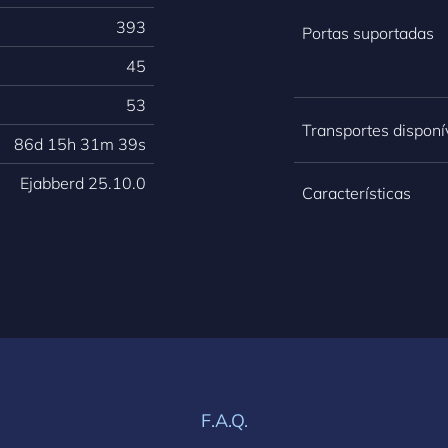
393
Portas suportadas
45
53
Transportes disponí
86d 15h 31m 39s
Ejabberd
25.10.0
Características
F.A.Q.